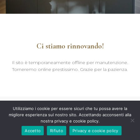
Ci stiamo rinnovando!
Il sito è temporaneamente offline per manutenzione.
Torneremo online prestissimo. Grazie per la pazienza.
Utilizziamo i cookie per essere sicuri che tu possa avere la
migliore esperienza sul nostro sito. Accettando acconsenti alla
nostra privacy e cookie policy.
Accetto
Rifiuto
Privacy e cookie policy