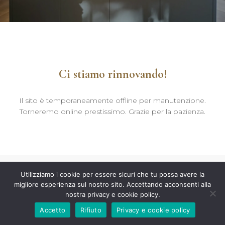
Ci stiamo rinnovando!
Il sito è temporaneamente offline per manutenzione.
Torneremo online prestissimo. Grazie per la pazienza.
Utilizziamo i cookie per essere sicuri che tu possa avere la
migliore esperienza sul nostro sito. Accettando acconsenti alla
nostra privacy e cookie policy.
Accetto
Rifiuto
Privacy e cookie policy