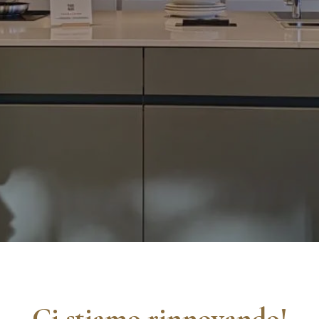
Ci stiamo rinnovando!