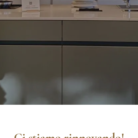
Ci stiamo rinnovando!