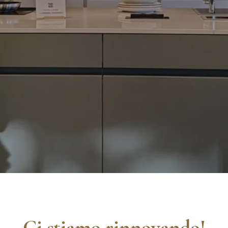
Ci stiamo rinnovando!