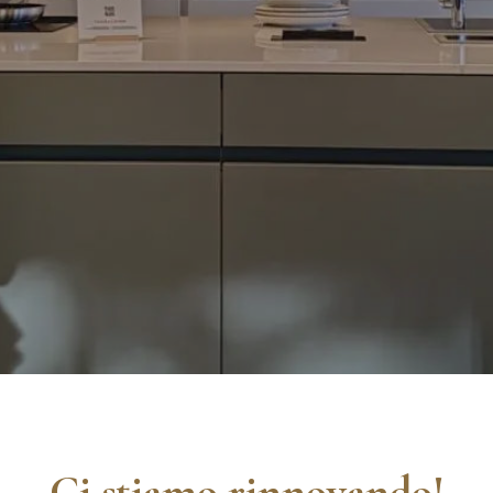
Ci stiamo rinnovando!