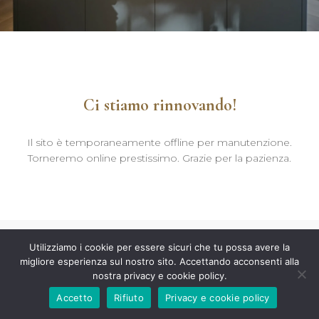
Ci stiamo rinnovando!
Il sito è temporaneamente offline per manutenzione.
Torneremo online prestissimo. Grazie per la pazienza.
Utilizziamo i cookie per essere sicuri che tu possa avere la
migliore esperienza sul nostro sito. Accettando acconsenti alla
nostra privacy e cookie policy.
Accetto
Rifiuto
Privacy e cookie policy