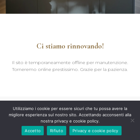
Ci stiamo rinnovando!
Il sito è temporaneamente offline per manutenzione.
Torneremo online prestissimo. Grazie per la pazienza.
Utilizziamo i cookie per essere sicuri che tu possa avere la
migliore esperienza sul nostro sito. Accettando acconsenti alla
nostra privacy e cookie policy.
Accetto
Rifiuto
Privacy e cookie policy