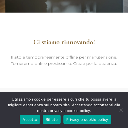
Ci stiamo rinnovando!
Il sito è temporaneamente offline per manutenzione.
Torneremo online prestissimo. Grazie per la pazienza.
Utilizziamo i cookie per essere sicuri che tu possa avere la
migliore esperienza sul nostro sito. Accettando acconsenti alla
nostra privacy e cookie policy.
Accetto
Rifiuto
Privacy e cookie policy