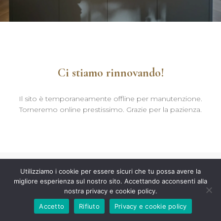
Ci stiamo rinnovando!
Il sito è temporaneamente offline per manutenzione.
Torneremo online prestissimo. Grazie per la pazienza.
Utilizziamo i cookie per essere sicuri che tu possa avere la
migliore esperienza sul nostro sito. Accettando acconsenti alla
nostra privacy e cookie policy.
Accetto
Rifiuto
Privacy e cookie policy