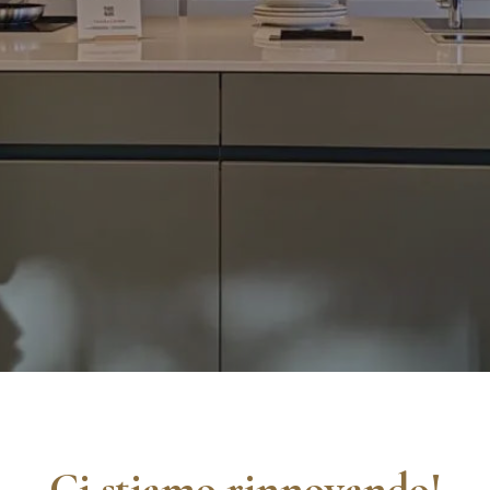
Ci stiamo rinnovando!