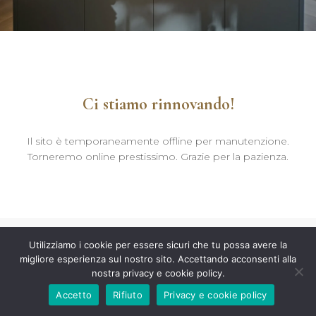
Ci stiamo rinnovando!
Il sito è temporaneamente offline per manutenzione.
Torneremo online prestissimo. Grazie per la pazienza.
Utilizziamo i cookie per essere sicuri che tu possa avere la
migliore esperienza sul nostro sito. Accettando acconsenti alla
nostra privacy e cookie policy.
Accetto
Rifiuto
Privacy e cookie policy