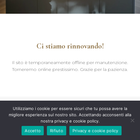
Ci stiamo rinnovando!
Il sito è temporaneamente offline per manutenzione.
Torneremo online prestissimo. Grazie per la pazienza.
Utilizziamo i cookie per essere sicuri che tu possa avere la
migliore esperienza sul nostro sito. Accettando acconsenti alla
nostra privacy e cookie policy.
Accetto
Rifiuto
Privacy e cookie policy