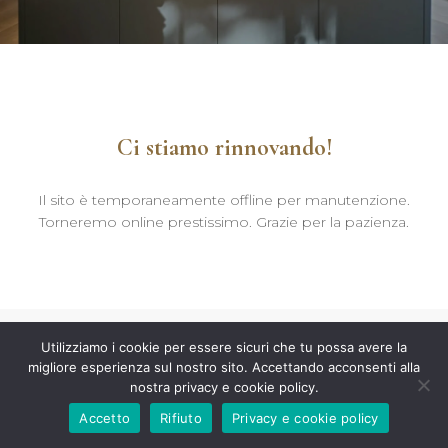
Ci stiamo rinnovando!
Il sito è temporaneamente offline per manutenzione.
Torneremo online prestissimo. Grazie per la pazienza.
Utilizziamo i cookie per essere sicuri che tu possa avere la
migliore esperienza sul nostro sito. Accettando acconsenti alla
nostra privacy e cookie policy.
Accetto
Rifiuto
Privacy e cookie policy