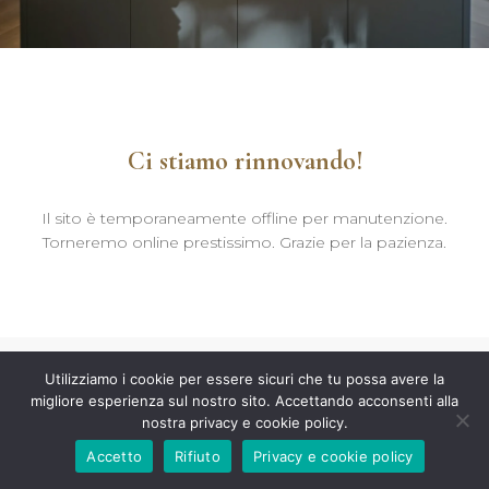
Ci stiamo rinnovando!
Il sito è temporaneamente offline per manutenzione.
Torneremo online prestissimo. Grazie per la pazienza.
Utilizziamo i cookie per essere sicuri che tu possa avere la
migliore esperienza sul nostro sito. Accettando acconsenti alla
nostra privacy e cookie policy.
Accetto
Rifiuto
Privacy e cookie policy