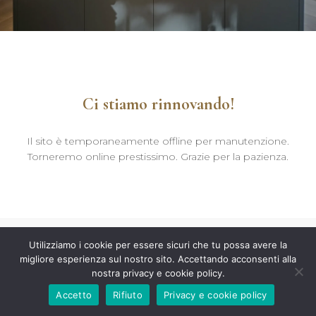
Ci stiamo rinnovando!
Il sito è temporaneamente offline per manutenzione.
Torneremo online prestissimo. Grazie per la pazienza.
Utilizziamo i cookie per essere sicuri che tu possa avere la
migliore esperienza sul nostro sito. Accettando acconsenti alla
nostra privacy e cookie policy.
Accetto
Rifiuto
Privacy e cookie policy