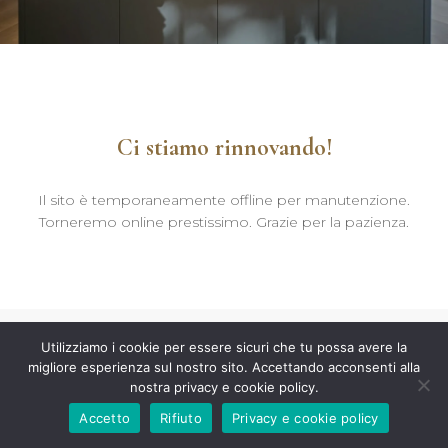
Ci stiamo rinnovando!
Il sito è temporaneamente offline per manutenzione.
Torneremo online prestissimo. Grazie per la pazienza.
Utilizziamo i cookie per essere sicuri che tu possa avere la
migliore esperienza sul nostro sito. Accettando acconsenti alla
nostra privacy e cookie policy.
Accetto
Rifiuto
Privacy e cookie policy