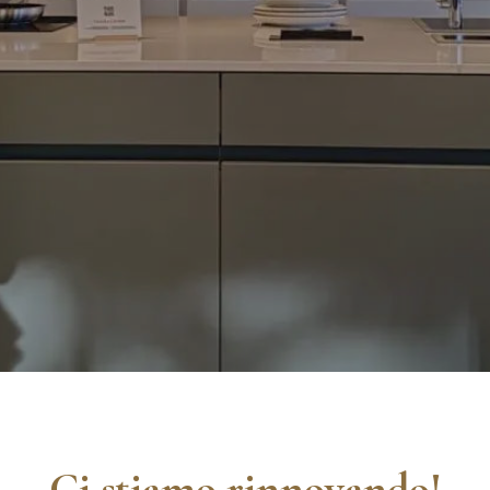
Ci stiamo rinnovando!