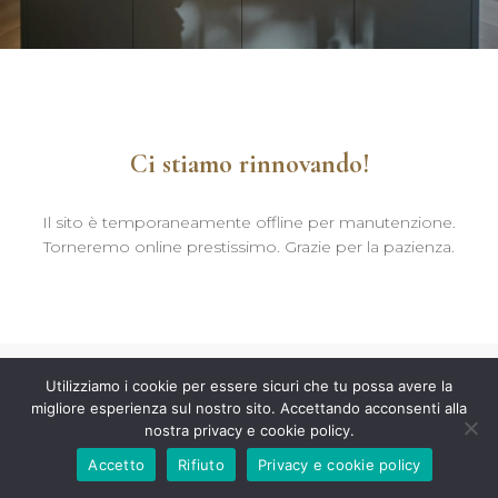
Ci stiamo rinnovando!
Il sito è temporaneamente offline per manutenzione.
Torneremo online prestissimo. Grazie per la pazienza.
Utilizziamo i cookie per essere sicuri che tu possa avere la
migliore esperienza sul nostro sito. Accettando acconsenti alla
nostra privacy e cookie policy.
Accetto
Rifiuto
Privacy e cookie policy