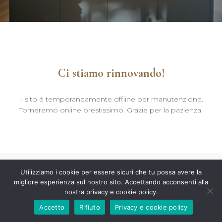
Ci stiamo rinnovando!
Il sito è temporaneamente offline per manutenzione.
Torneremo online prestissimo. Grazie per la pazienza.
Utilizziamo i cookie per essere sicuri che tu possa avere la
migliore esperienza sul nostro sito. Accettando acconsenti alla
nostra privacy e cookie policy.
Accetto
Rifiuto
Privacy e cookie policy