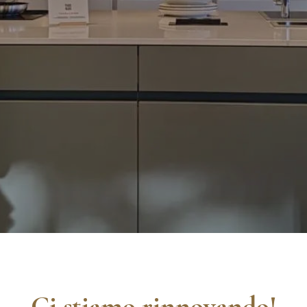
Ci stiamo rinnovando!