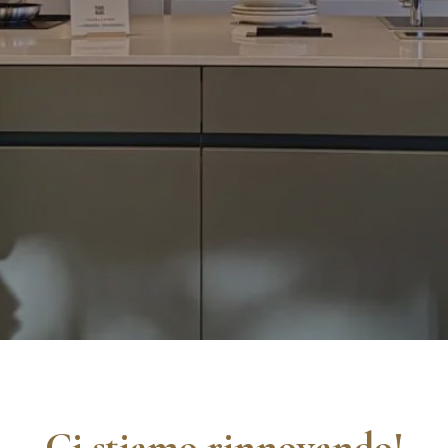
Ci stiamo rinnovando!